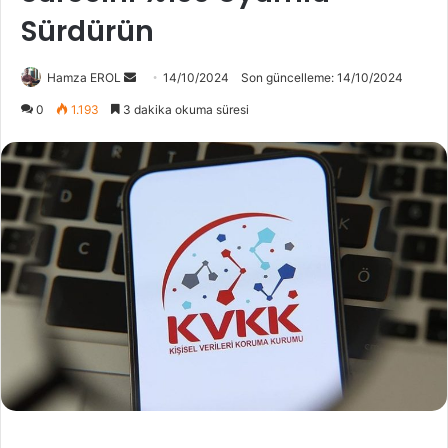
Sürdürün
Bir
Hamza EROL
14/10/2024
Son güncelleme: 14/10/2024
e-
0
1.193
3 dakika okuma süresi
posta
göndermek