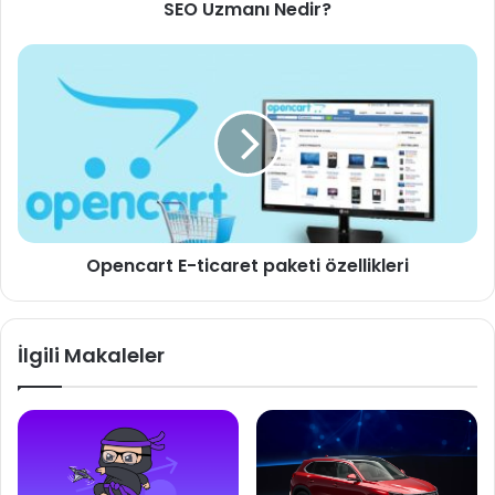
SEO Uzmanı Nedir?
Opencart
E-
ticaret
paketi
özellikleri
Opencart E-ticaret paketi özellikleri
İlgili Makaleler