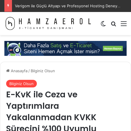
B2B Ajansı Nedir? B2B Pazarlama Neden Farklı?
Dış görünü
Arama 
M
Anasayfa
/
Bilginiz Olsun
Bilginiz Olsun
E-KvK ile Ceza ve
Yaptırımlara
Yakalanmadan KVKK
Sürecini %100 Uyumlu