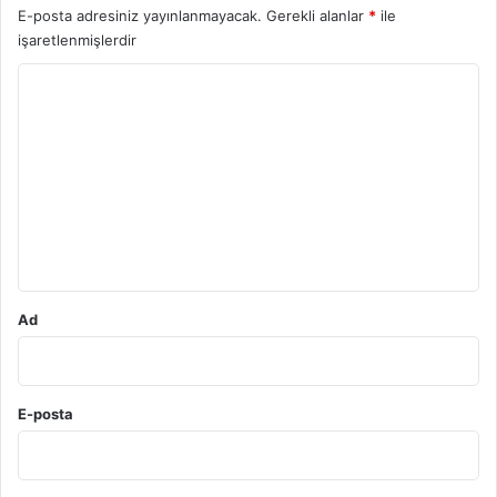
E-posta adresiniz yayınlanmayacak.
Gerekli alanlar
*
ile
işaretlenmişlerdir
Y
o
r
u
m
*
Ad
E-posta