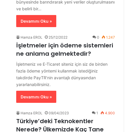
bünyesinde barındırarak yeni veriler oluşturulmasını
ve belirli bir…
Devamını Oku »
Hamza EROL
25/12/2022
0
1.247
İşletmeler için ödeme sistemleri
ne anlama gelmektedir?
İşletmeniz ve E-Ticaret siteniz için siz de birden
fazla ödeme yöntemi kullanmak istediğiniz
takdirde PayTR’nin avantajlı dünyasından
yararlanabilirsiniz.
Devamını Oku »
Hamza EROL
09/04/2023
1
4.900
Türkiye’deki Teknokentler
Nerede? Ülkemizde Kaç Tane