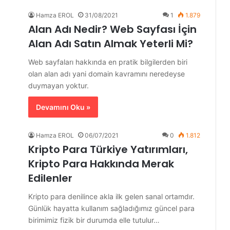
Hamza EROL
31/08/2021
1
1.879
Alan Adı Nedir? Web Sayfası İçin
Alan Adı Satın Almak Yeterli Mi?
Web sayfaları hakkında en pratik bilgilerden biri
olan alan adı yani domain kavramını neredeyse
duymayan yoktur.
Devamını Oku »
Hamza EROL
06/07/2021
0
1.812
Kripto Para Türkiye Yatırımları,
Kripto Para Hakkında Merak
Edilenler
Kripto para denilince akla ilk gelen sanal ortamdır.
Günlük hayatta kullanım sağladığımız güncel para
birimimiz fizik bir durumda elle tutulur…