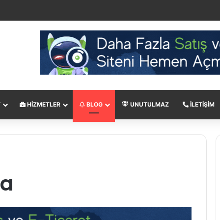
T
HIZMETLER
BLOG
UNUTULMAZ
İLETIŞIM
ma