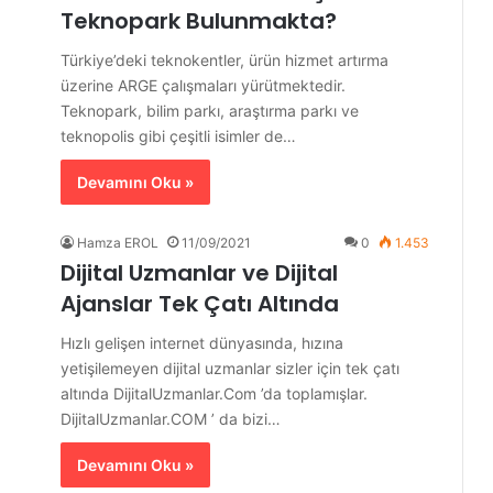
Teknopark Bulunmakta?
Türkiye’deki teknokentler, ürün hizmet artırma
üzerine ARGE çalışmaları yürütmektedir.
Teknopark, bilim parkı, araştırma parkı ve
teknopolis gibi çeşitli isimler de…
Devamını Oku »
Hamza EROL
11/09/2021
0
1.453
Dijital Uzmanlar ve Dijital
Ajanslar Tek Çatı Altında
Hızlı gelişen internet dünyasında, hızına
yetişilemeyen dijital uzmanlar sizler için tek çatı
altında DijitalUzmanlar.Com ’da toplamışlar.
DijitalUzmanlar.COM ’ da bizi…
Devamını Oku »