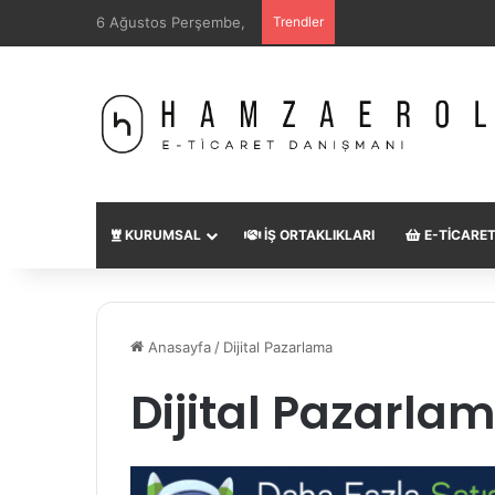
6 Ağustos Perşembe,
Trendler
KURUMSAL
İŞ ORTAKLIKLARI
E-TICARE
Anasayfa
/
Dijital Pazarlama
Dijital Pazarla