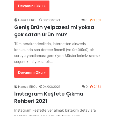
Devamını Oku »
Hamza EROL
08/03/2021
0
1.351
Geniş ürün yelpazesi mi yoksa
çok satan ürün mü?
Tüm perakendecilerin, internetten alışveriş
konusunda son derece önemli (ve ürkütücü) bir
soruyu yanıtlaması gerekiyor: Müşterilerimiz sınırsız
seçenek mi yoksa bir…
Devamını Oku »
Hamza EROL
04/03/2021
0
2.181
İnstagram Keşfete Çıkma
Rehberi 2021
Instagram keşfette yer almak birtakım detaylara