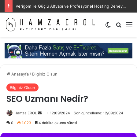
Verigom ile Güçlü Altyapı ve Profesyonel Hosting Deneyimi
Dış görünü
Arama 
M
Anasayfa
/
Bilginiz Olsun
Bilginiz Olsun
SEO Uzmanı Nedir?
Bir
Hamza EROL
12/09/2024
Son güncelleme: 12/09/2024
e-
0
1.023
4 dakika okuma süresi
posta
göndermek