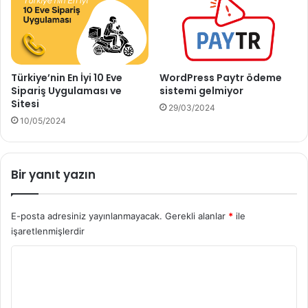
Türkiye’nin En İyi 10 Eve
WordPress Paytr ödeme
Sipariş Uygulaması ve
sistemi gelmiyor
Sitesi
29/03/2024
10/05/2024
Bir yanıt yazın
E-posta adresiniz yayınlanmayacak.
Gerekli alanlar
*
ile
işaretlenmişlerdir
Y
o
r