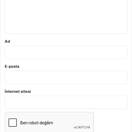
u
m
*
Ad
E-posta
İnternet sitesi