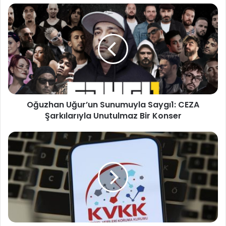
Oğuzhan
Uğur’un
Sunumuyla
Saygı1:
CEZA
Şarkılarıyla
Unutulmaz
Bir
Konser
Oğuzhan Uğur’un Sunumuyla Saygı1: CEZA
Şarkılarıyla Unutulmaz Bir Konser
E-
KvK
ile
Ceza
ve
Yaptırımlara
Yakalanmadan
KVKK
Sürecini