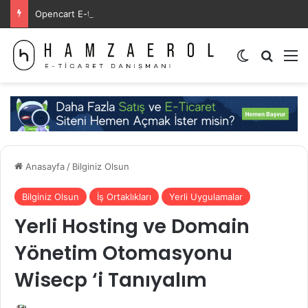
Opencart E-ticaret paketi özellikleri
Dış görünü
Arama 
M
Anasayfa
/
Bilginiz Olsun
Bilginiz Olsun
İş Ortaklıkları
Yerli Uygulamalar
Yerli Hosting ve Domain
Yönetim Otomasyonu
Wisecp ‘i Tanıyalım