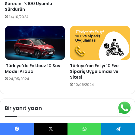
Sürecini %100 Uyumlu
Sürdürün
14/10/2024
Türkiye’de En Ucuz 10 Suv
Türkiye’nin En İyi 10 Eve
Model Araba
Sipariş Uygulaması ve
Sitesi
24/05/2024
10/05/2024
Bir yanıt yazın
E-posta adresiniz yayınlanmayacak.
Gerekli alanlar
*
ile
işaretlenmişlerdir
Facebook
X
WhatsApp
Telegram