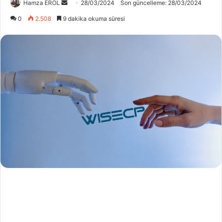
Bir
Hamza EROL
28/03/2024
Son güncelleme: 28/03/2024
e-
0
2.508
9 dakika okuma süresi
posta
göndermek