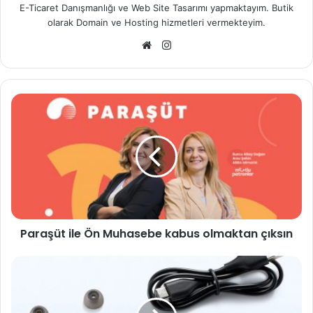
E-Ticaret Danışmanlığı ve Web Site Tasarımı yapmaktayım. Butik
olarak Domain ve Hosting hizmetleri vermekteyim.
Web
Instagram
sitesi
Paraşüt
ile
Ön
Muhasebe
kabus
olmaktan
çıksın
Paraşüt ile Ön Muhasebe kabus olmaktan çıksın
Gelişmiş
Teknolojileri
ile
Güven