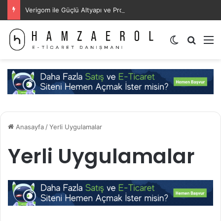
Verigom ile Güçlü Altyapı ve Profesyonel Hosting Deneyimi
Dış görünü
Arama 
M
Anasayfa
/
Yerli Uygulamalar
Yerli Uygulamalar