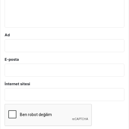
m
*
Ad
E-posta
İnternet sitesi