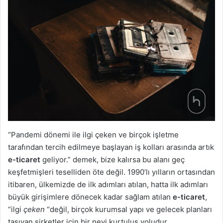
“Pandemi dönemi ile ilgi çeken ve birçok işletme
tarafından tercih edilmeye başlayan iş kolları arasında artık
e-ticaret
geliyor.” demek, bize kalırsa bu alanı geç
keşfetmişleri teselliden öte değil. 1990’lı yılların ortasından
itibaren, ülkemizde de ilk adımları atılan, hatta ilk adımları
büyük girişimlere dönecek kadar sağlam atılan
e-ticaret
,
“ilgi
çeken
“değil, birçok kurumsal yapı ve gelecek planları
taşıyan şirketler için bir nevi kurtuluş yoludur.