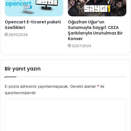
Opencart E-ticaret paketi
Oğuzhan Uğur’un
özellikleri
Sunumuyla Saygı1: CEZA
Şarkılarıyla Unutulmaz Bir
29/10/2024
Konser
22/07/2024
Bir yanıt yazın
E-posta adresiniz yayınlanmayacak.
Gerekli alanlar
*
ile
işaretlenmişlerdir
Y
o
r
u