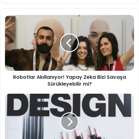
sitesi
Robotlar
Akıllanıyor!
Yapay
Zeka
Bizi
Savaşa
Sürükleyebilir
mi?
Robotlar Akıllanıyor! Yapay Zeka Bizi Savaşa
Sürükleyebilir mi?
İzmir
Web
Tasarım