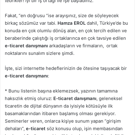
tebrikler! İyi bir iş ortağı ile işe başladınız.
Fakat, “en doğrusu “ise arayışınız, size de söyleyecek
birkaç sözümüz var tabi.
Hamza EROL
dahil, Türkiye’de bu
konuda en çok olumlu dönüş alan, en çok tercih edilen ve
beraberinde çalıştığı iş ortaklarınca en çok tavsiye edilen
e-ticaret danışmanı
arkadaşların ve firmaların, ortak
noktalarını sunalım sizlere şimdi.
İşte, sizi internette hedeflerinizin de ötesine taşıyacak bir
e-ticaret danışmanı
:
* Bunu listenin başına eklemezsek, yazının tamamına
haksızlık etmiş oluruz:
E-ticaret danışmanı
, geleneksel
ticaretin de dijital dünyanın da iyisiyle kötüsüyle ilk
basamaklarından itibaren başlamış olması gerekiyor.
Seminerler veren, onlarca kişiye sunum yapan “girişim
dehaları”,
e-ticaret
söz konusu olup, işin membasından