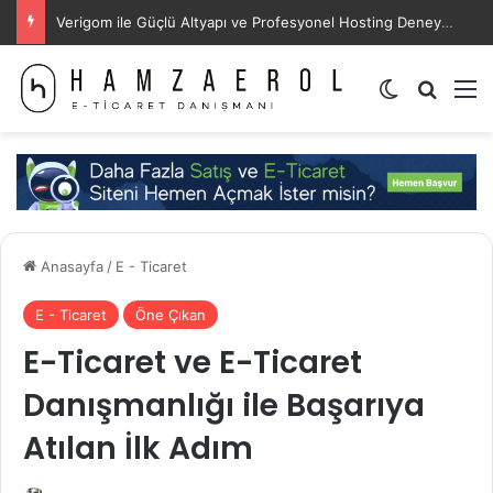
Verigom ile Güçlü Altyapı ve Profesyonel Hosting Deneyimi
Dış görünü
Arama 
M
Anasayfa
/
E - Ticaret
E - Ticaret
Öne Çıkan
E-Ticaret ve E-Ticaret
Danışmanlığı ile Başarıya
Atılan İlk Adım