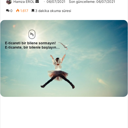
Bir
Hamza EROL
06/07/2021
Son güncelleme: 06/07/2021
e-
0
1.617
3 dakika okuma süresi
posta
göndermek