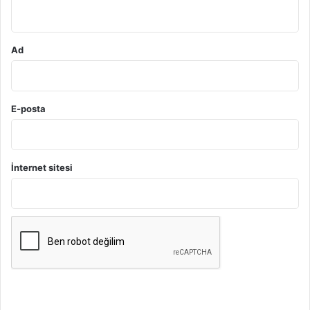
*
Ad
E-posta
İnternet sitesi