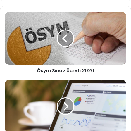
Ösym
Sınav
Ücreti
2020
Ösym Sınav Ücreti 2020
2020
Dijital
Pazarlama
Trendleri