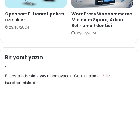
Opencart E-ticaret paketi
WordPress Woocommerce
özellikleri
Minimum Sipariş Adedi
Belirleme Eklentisi
29/10/2024
02/07/2024
Bir yanıt yazın
E-posta adresiniz yayınlanmayacak.
Gerekli alanlar
*
ile
işaretlenmişlerdir
Y
o
r
u
m