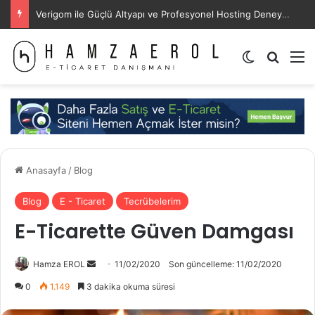
Verigom ile Güçlü Altyapı ve Profesyonel Hosting Deneyimi
Dış görünü
Arama 
M
Anasayfa
/
Blog
Blog
E - Ticaret
Tecrübelerim
E-Ticarette Güven Damgası
Bir
Hamza EROL
11/02/2020
Son güncelleme: 11/02/2020
e-
0
1.149
3 dakika okuma süresi
posta
göndermek