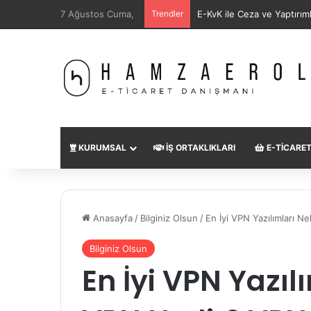
7 Ağustos Cuma,
Trendler
SEO Uzmanı Nedir?
KURUMSAL
İŞ ORTAKLIKLARI
E-TICARE
Anasayfa
/
Bilginiz Olsun
/
En İyi VPN Yazılımları Ne
Bilginiz Olsun
En İyi VPN Yazıl