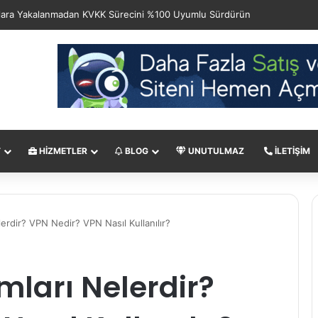
T
HIZMETLER
BLOG
UNUTULMAZ
İLETIŞIM
lerdir? VPN Nedir? VPN Nasıl Kullanılır?
ımları Nelerdir?