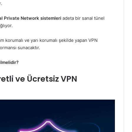
r.
al Private Network sistemleri
adeta bir sanal tünel
lıyor.
 tam korumalı ve yarı korumalı şekilde yapan VPN
formansı sunacaktır.
ilmelidir?
etli ve Ücretsiz VPN