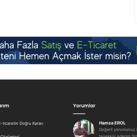
arım
Yorumlar
Hamza EROL
E-ticaretin Doğru Kararı
Değerli yorumunuz i
teşekkür ederim Siz
 Çözümleri