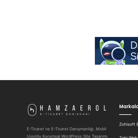
Markal
Zohisoft 
E-Ticaret ve E-Ticaret Danışmanlığı, Mobil
Uyumlu Kurumsal WordPress Site Tasarımı,
Zohi Web