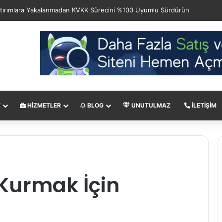
ptırımlara Yakalanmadan KVKK Sürecini %100 Uyumlu Sürdürün
T
HIZMETLER
BLOG
UNUTULMAZ
İLETIŞIM
 Kurmak İçin