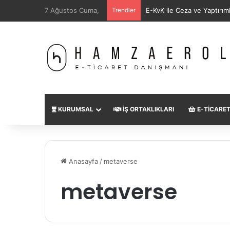
7 Ağustos Cuma,
Trendler
E-KvK ile Ceza ve Yaptır
KURUMSAL
İŞ ORTAKLIKLARI
E-TICARE
Anasayfa
/
metaverse
metaverse