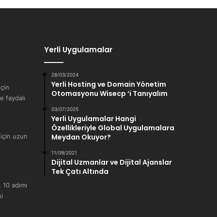
Yerli Uygulamalar
28/03/2024
Yerli Hosting ve Domain Yönetim
çin
Otomasyonu Wisecp ‘i Tanıyalım
e faydalı
03/07/2025
Yerli Uygulamalar Hangi
Özellikleriyle Global Uygulamalara
 için uzun
Meydan Okuyor?
11/09/2021
Dijital Uzmanlar ve Dijital Ajanslar
Tek Çatı Altında
, 10 adımı
i