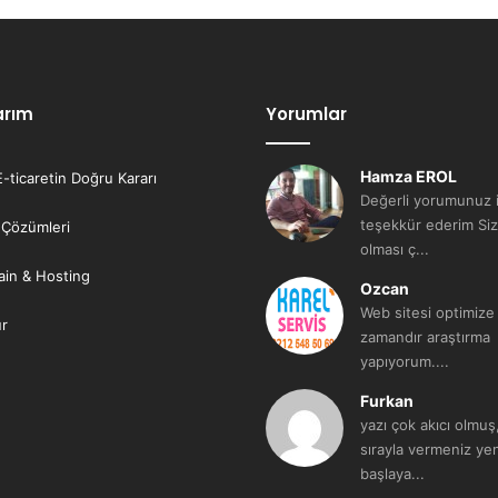
arım
Yorumlar
Hamza EROL
E-ticaretin Doğru Kararı
Değerli yorumunuz i
teşekkür ederim Siz
 Çözümleri
olması ç...
in & Hosting
Ozcan
Web sitesi optimize
ur
zamandır araştırma
yapıyorum....
Furkan
yazı çok akıcı olmuş
sırayla vermeniz yen
başlaya...