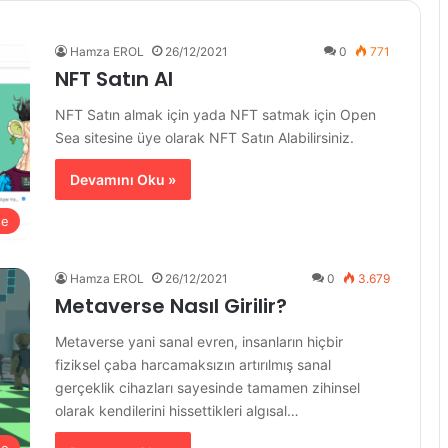
Hamza EROL
26/12/2021
0
771
NFT Satın Al
NFT Satın almak için yada NFT satmak için Open
Sea sitesine üye olarak NFT Satın Alabilirsiniz.
Devamını Oku »
se
Hamza EROL
26/12/2021
0
3.679
Metaverse Nasıl Girilir?
Metaverse yani sanal evren, insanların hiçbir
fiziksel çaba harcamaksızın artırılmış sanal
gerçeklik cihazları sayesinde tamamen zihinsel
olarak kendilerini hissettikleri algısal…
se