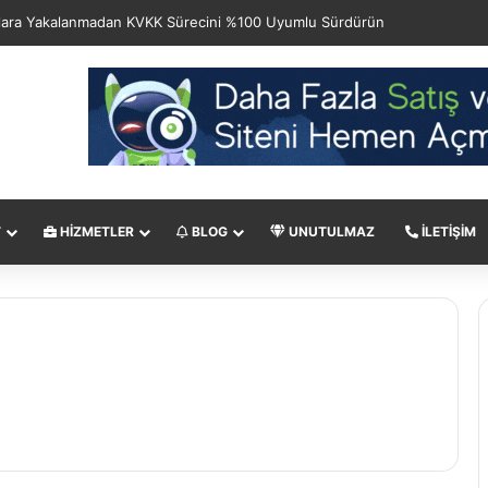
ımlara Yakalanmadan KVKK Sürecini %100 Uyumlu Sürdürün
T
HIZMETLER
BLOG
UNUTULMAZ
İLETIŞIM