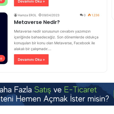
Devamını Oku »
Hamza EROL
09/04/2023
0
1.236
Metaverse Nedir?
Metaverse nedir sorusunun cevabını yazımızın
içeriğinde bahsedeceğiz. Son dönemlerde oldukça
konuşulan bir konu olan Metaverse, Facebook ile
alakalı bir çalışmadır.…
se
Devamını Oku »