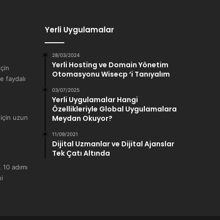
Yerli Uygulamalar
28/03/2024
Yerli Hosting ve Domain Yönetim
çin
Otomasyonu Wisecp ‘i Tanıyalım
e faydalı
03/07/2025
Yerli Uygulamalar Hangi
Özellikleriyle Global Uygulamalara
 için uzun
Meydan Okuyor?
11/09/2021
Dijital Uzmanlar ve Dijital Ajanslar
Tek Çatı Altında
, 10 adımı
i