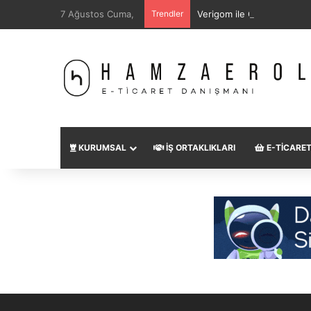
7 Ağustos Cuma,
Trendler
Verigom ile Güçlü Altyapı
KURUMSAL
İŞ ORTAKLIKLARI
E-TICARE