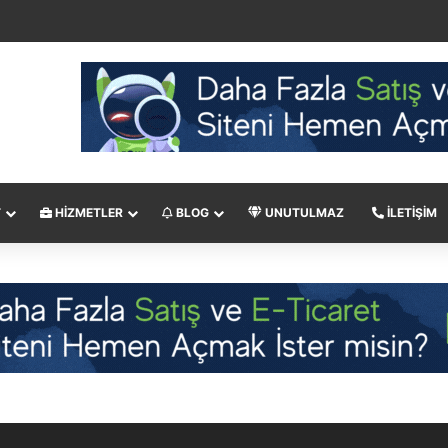
 ve Profesyonel Hosting Deneyimi
T
HIZMETLER
BLOG
UNUTULMAZ
İLETIŞIM