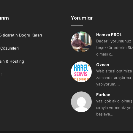
arım
Yorumlar
Hamza EROL
E-ticaretin Doğru Kararı
Değerli yorumunuz i
teşekkür ederim Siz
 Çözümleri
olması ç...
in & Hosting
Ozcan
Web sitesi optimize
ur
zamandır araştırma
yapıyorum....
Furkan
yazı çok akıcı olmuş
sırayla vermeniz yen
başlaya...