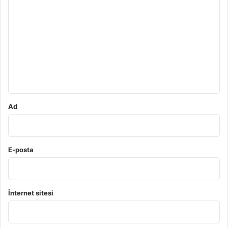
o
r
u
m
*
Ad
E-posta
İnternet sitesi