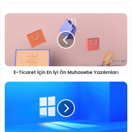
E-
Ticaret
İçin
En
İyi
Ön
Muhasebe
Yazılımları
E-Ticaret İçin En İyi Ön Muhasebe Yazılımları
En
İyi
Windows
Hosting
Firmaları