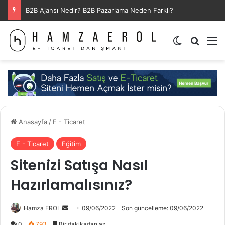
B2B Ajansı Nedir? B2B Pazarlama Neden Farklı?
Dış görünü
Arama 
M
Anasayfa
/
E - Ticaret
E - Ticaret
Eğitim
Sitenizi Satışa Nasıl
Hazırlamalısınız?
Bir
Hamza EROL
09/06/2022
Son güncelleme: 09/06/2022
e-
0
793
Bir dakikadan az