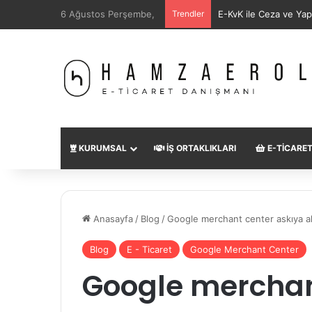
6 Ağustos Perşembe,
Trendler
SEO Uzmanı Nedir?
KURUMSAL
İŞ ORTAKLIKLARI
E-TICARE
Anasayfa
/
Blog
/
Google merchant center askıya al
Blog
E - Ticaret
Google Merchant Center
Google merchan