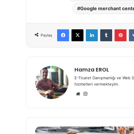
Google merchant center
Facebook
X
LinkedIn
Tumblr
Pint
Paylaş
Hamza EROL
E-Ticaret Danışmanlığı ve Web S
hizmetleri vermekteyim.
Web
Instagram
sitesi
Online