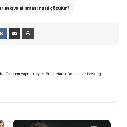
 askıya alınması nasıl çözülür?
erest
VKontakte
E-Posta ile paylaş
Yazdır
ite Tasarımı yapmaktayım. Butik olarak Domain ve Hosting
Türk