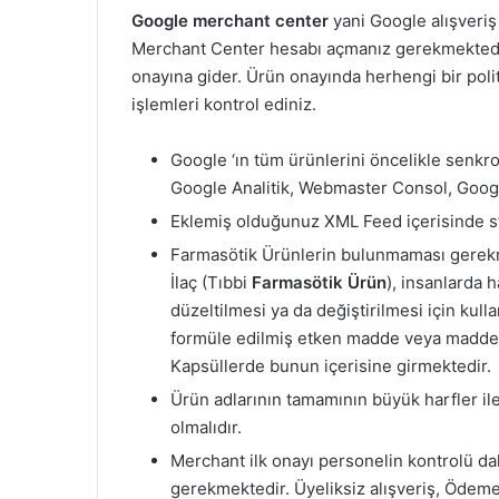
Google merchant center
yani Google alışveriş
Merchant Center hesabı açmanız gerekmektedir
onayına gider. Ürün onayında herhengi bir polit
işlemleri kontrol ediniz.
Google ‘ın tüm ürünlerini öncelikle senkro
Google Analitik, Webmaster Consol, Goog
Eklemiş olduğunuz XML Feed içerisinde s
Farmasötik Ürünlerin bulunmaması gerekm
İlaç (Tıbbi
Farmasötik Ürün
), insanlarda 
düzeltilmesi ya da değiştirilmesi için kull
formüle edilmiş etken madde veya maddeler
Kapsüllerde bunun içerisine girmektedir.
Ürün adlarının tamamının büyük harfler il
olmalıdır.
Merchant ilk onayı personelin kontrolü dah
gerekmektedir. Üyeliksiz alışveriş, Ödeme 