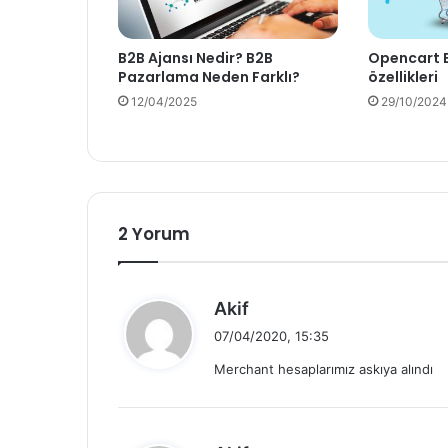
B2B Ajansı Nedir? B2B
Opencart E
Pazarlama Neden Farklı?
özellikleri
12/04/2025
29/10/2024
2 Yorum
d
Akif
e
07/04/2020, 15:35
d
Merchant hesaplarımız askıya alındı
i
k
i
: