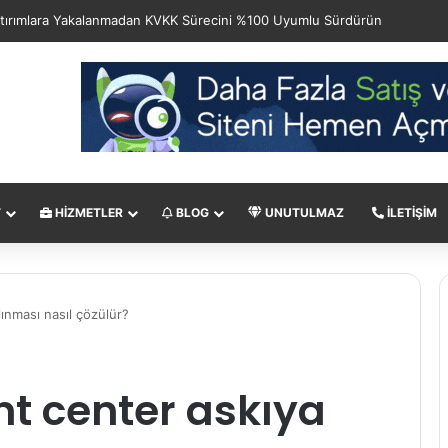
T
HIZMETLER
BLOG
UNUTULMAZ
İLETIŞIM
ınması nasıl çözülür?
t center askıya