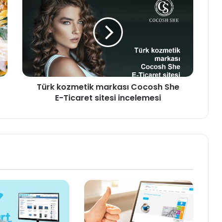
kozmetik
markası
Cocosh
She
E-
Ticaret
sitesi
incelemesi
Türk kozmetik markası Cocosh She
E-Ticaret sitesi incelemesi