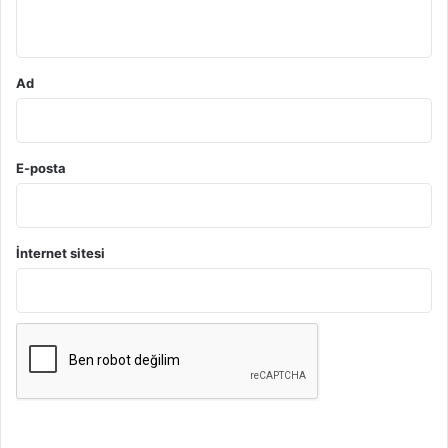
*
Ad
E-posta
İnternet sitesi