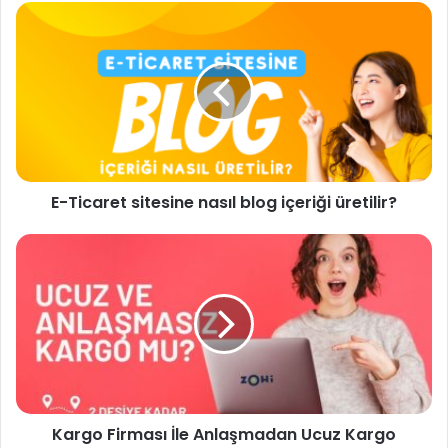
E-
Ticaret
sitesine
nasıl
blog
içeriği
üretilir?
E-Ticaret sitesine nasıl blog içeriği üretilir?
Kargo
Firması
İle
Anlaşmadan
Ucuz
Kargo
Göndermek
Mümkün!
Kargo Firması İle Anlaşmadan Ucuz Kargo