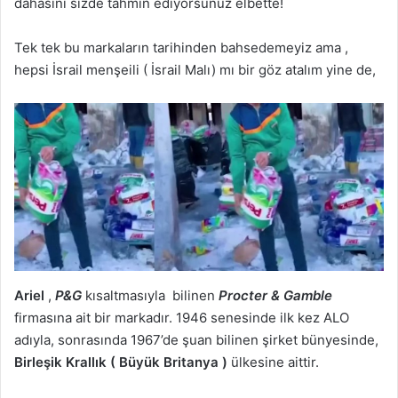
dahasını sizde tahmin ediyorsunuz elbette!
Tek tek bu markaların tarihinden bahsedemeyiz ama ,
hepsi İsrail menşeili ( İsrail Malı) mı bir göz atalım yine de,
Ariel
,
P&G
kısaltmasıyla bilinen
Procter & Gamble
firmasına ait bir markadır. 1946 senesinde ilk kez ALO
adıyla, sonrasında 1967’de şuan bilinen şirket bünyesinde,
Birleşik Krallık ( Büyük Britanya )
ülkesine aittir.