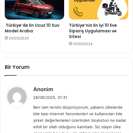
Türkiye’de En Ucuz 10 Suv
Türkiye’nin En İyi 10 Eve
Model Araba
Sipariş Uygulaması ve
Sitesi
24/05/2024
10/05/2024
Bir Yorum
d
Anonim
e
28/06/2025, 01:31
d
Ben tam tersini düşünüyorum, yabancı ülkelerde
i
bile bazı internet fenomenleri ve kullanıcıları bile
k
şirket değerlemeleri üzerinden boykotun ne kadar
i
etkili bir silah olduğunu kanıtladı. Siz olayın ülke
: