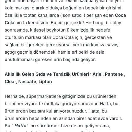
genelinde başarılı tanıtım ve reklam kampanyaları ile yerli
kola markası olarak oldukça beğenilen bebek bir girişimi,
özellikle toptan kanallarda ( son satıcı ) perişan eden
Coca
Cola
’nın ta kendisidir. Bu bir gerçektir! Herhangi bir olay
sonrasında, kitlesel boykotun ülkemizde ilk hedefe
oturtulan markası olan Coca Cola için, gerçekten ve
sağlam bir gerekçe gerekiyorsa, yerli markamıza savaş
açtığı geçmiş dönemdeki hamleleri belki de asla
unutulmaması gerekenlerin başında geliyor.
Akla İlk Gelen Gıda ve Temizlik Ürünleri : Ariel, Pantene ,
Clear, Nescafe, Lipton
Herhalde, süpermarketlere gittiğinizde bu ürünlerden
birini her ziyarette mutlaka görüyorsunuzdur. Hatta, bu
ürünlerden bazısını kullanıyorsunuzdur. Hatta, bu
ürünlerden hepsinden en azından birer adet evde vardır…
Bu “
Hatta
” ları sürdürmek bize de acı geliyor ama,