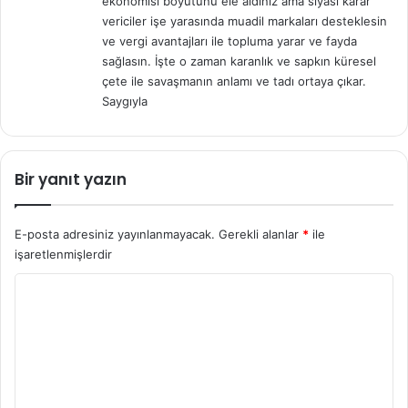
ekonomisi boyutunu ele aldınız ama siyasi karar
vericiler işe yarasında muadil markaları desteklesin
ve vergi avantajları ile topluma yarar ve fayda
sağlasın. İşte o zaman karanlık ve sapkın küresel
çete ile savaşmanın anlamı ve tadı ortaya çıkar.
Saygıyla
Bir yanıt yazın
E-posta adresiniz yayınlanmayacak.
Gerekli alanlar
*
ile
işaretlenmişlerdir
Y
o
r
u
m