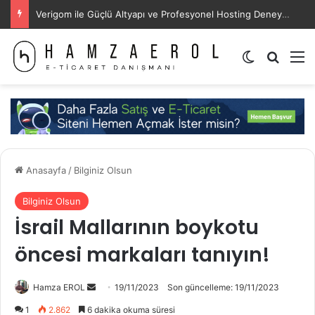
Verigom ile Güçlü Altyapı ve Profesyonel Hosting Deneyimi
Dış görünü
Arama 
M
Anasayfa
/
Bilginiz Olsun
Bilginiz Olsun
İsrail Mallarının boykotu
öncesi markaları tanıyın!
Bir
Hamza EROL
19/11/2023
Son güncelleme: 19/11/2023
e-
1
2.862
6 dakika okuma süresi