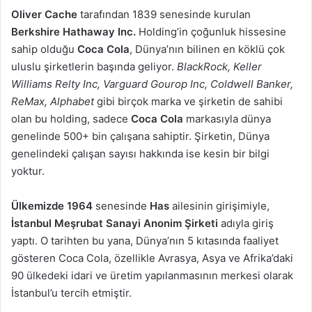
Oliver Cache
tarafından 1839 senesinde kurulan
Berkshire Hathaway Inc.
Holding’in çoğunluk hissesine
sahip olduğu
Coca Cola
, Dünya’nın bilinen en köklü çok
uluslu şirketlerin başında geliyor.
BlackRock, Keller
Williams Relty Inc, Varguard Gourop Inc, Coldwell Banker,
ReMax, Alphabet
gibi birçok marka ve şirketin de sahibi
olan bu holding, sadece
Coca Cola
markasıyla dünya
genelinde 500+ bin çalışana sahiptir. Şirketin, Dünya
genelindeki çalışan sayısı hakkında ise kesin bir bilgi
yoktur.
Ülkemizde 1964
senesinde
Has
ailesinin girişimiyle,
İstanbul Meşrubat Sanayi Anonim Şirketi
adıyla giriş
yaptı. O tarihten bu yana, Dünya’nın 5 kıtasında faaliyet
gösteren Coca Cola, özellikle Avrasya, Asya ve Afrika’daki
90 ülkedeki idari ve üretim yapılanmasının merkesi olarak
İstanbul’u tercih etmiştir.