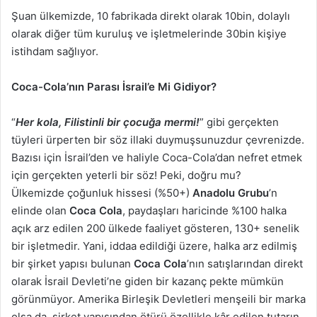
Şuan ülkemizde, 10 fabrikada direkt olarak 10bin, dolaylı
olarak diğer tüm kuruluş ve işletmelerinde 30bin kişiye
istihdam sağlıyor.
Coca-Cola’nın Parası İsrail’e Mi Gidiyor?
“
Her kola, Filistinli bir çocuğa mermi!
” gibi gerçekten
tüyleri ürperten bir söz illaki duymuşsunuzdur çevrenizde.
Bazısı için İsrail’den ve haliyle Coca-Cola’dan nefret etmek
için gerçekten yeterli bir söz! Peki, doğru mu?
Ülkemizde çoğunluk hissesi (%50+)
Anadolu Grubu
’n
elinde olan
Coca Cola
, paydaşları haricinde %100 halka
açık arz edilen 200 ülkede faaliyet gösteren, 130+ senelik
bir işletmedir. Yani, iddaa edildiği üzere, halka arz edilmiş
bir şirket yapısı bulunan
Coca Cola
’nın satışlarından direkt
olarak İsrail Devleti’ne giden bir kazanç pekte mümkün
görünmüyor. Amerika Birleşik Devletleri menşeili bir marka
olsa da, şirket yapısından ötürü özellikle kâr edilen tutarın