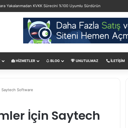
T
HIZMETLER
BLOG
UNUTULMAZ
İLETIŞIM
n Saytech Software
ler İçin Saytech