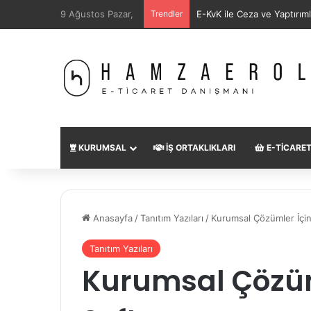
9 Ağustos Pazar,
Trendler
SEO Uzmanı Nedir?
KURUMSAL
İŞ ORTAKLIKLARI
E-TICARE
Anasayfa
/
Tanıtım Yazıları
/
Kurumsal Çözümler İçi
Tanıtım Yazıları
Kurumsal Çözüm