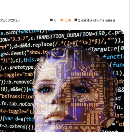
 05/06/2020
0
808
2 dakika okuma süresi