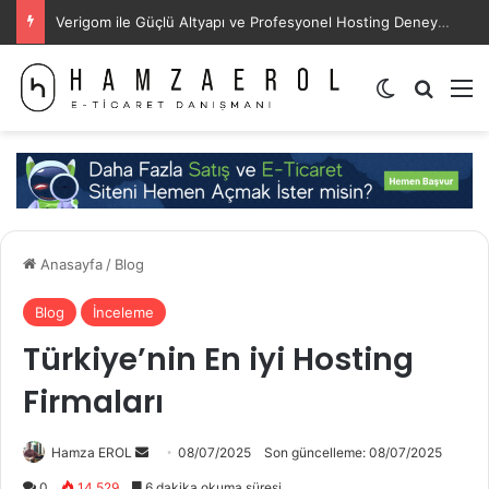
Verigom ile Güçlü Altyapı ve Profesyonel Hosting Deneyimi
Dış görünü
Arama 
M
Anasayfa
/
Blog
Blog
İnceleme
Türkiye’nin En iyi Hosting
Firmaları
Bir
Hamza EROL
08/07/2025
Son güncelleme: 08/07/2025
e-
0
14.529
6 dakika okuma süresi