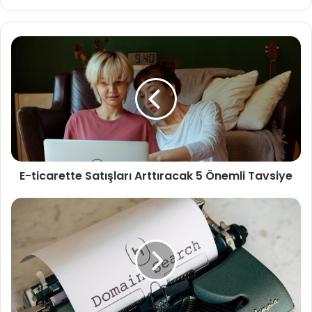
sitesi
E-
ticarette
Satışları
Arttıracak
5
Önemli
Tavsiye
E-ticarette Satışları Arttıracak 5 Önemli Tavsiye
En
İyi
Domain
(Alan
Adı)
Alım
Firmaları