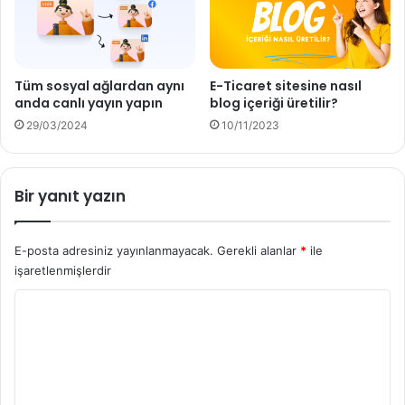
Tüm sosyal ağlardan aynı
E-Ticaret sitesine nasıl
anda canlı yayın yapın
blog içeriği üretilir?
29/03/2024
10/11/2023
Bir yanıt yazın
E-posta adresiniz yayınlanmayacak.
Gerekli alanlar
*
ile
işaretlenmişlerdir
Y
o
r
u