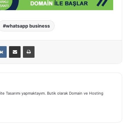
whatsapp business
erest
VKontakte
E-Posta ile paylaş
Yazdır
ite Tasarımı yapmaktayım. Butik olarak Domain ve Hosting