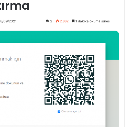
tırma
18/09/2021
2
2.882
1 dakika okuma süresi