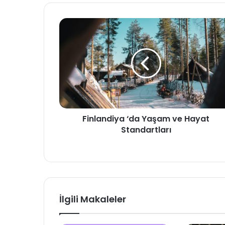
Finlandiya
‘da
Yaşam
ve
Hayat
Standartları
Finlandiya ‘da Yaşam ve Hayat
Standartları
İlgili Makaleler