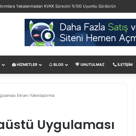
T
HIZMETLER
BLOG
UNUTULMAZ
İLETIŞIM
laması Ekranı Yakınlaştırma
üstü Uygulaması