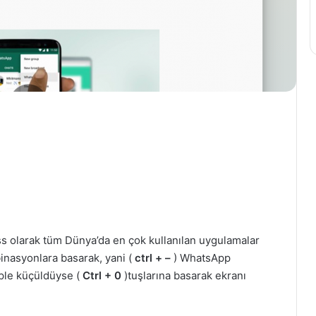
ss olarak tüm Dünya’da en çok kullanılan uygulamalar
binasyonlara basarak, yani (
ctrl + –
) WhatsApp
ple küçüldüyse (
Ctrl + 0
)tuşlarına basarak ekranı