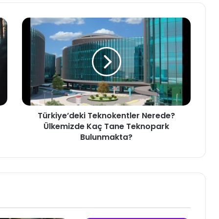
Türkiye’deki
Teknokentler
Nerede?
Ülkemizde
Kaç
Tane
Teknopark
Bulunmakta?
Türkiye’deki Teknokentler Nerede?
Ülkemizde Kaç Tane Teknopark
Bulunmakta?