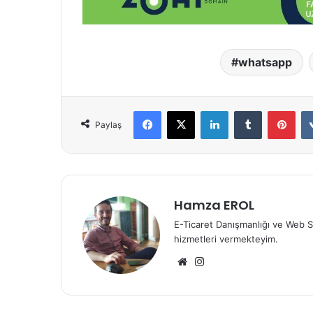
whatsapp
Facebook
X
LinkedIn
Tumblr
Pint
Paylaş
Hamza EROL
E-Ticaret Danışmanlığı ve Web S
hizmetleri vermekteyim.
Web
Instagram
sitesi