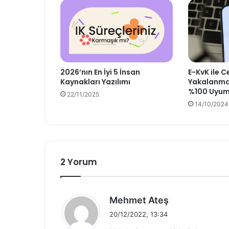
2026’nın En İyi 5 İnsan
E-KvK ile C
Kaynakları Yazılımı
Yakalanma
%100 Uyum
22/11/2025
14/10/2024
2 Yorum
d
Mehmet Ateş
e
20/12/2022, 13:34
d