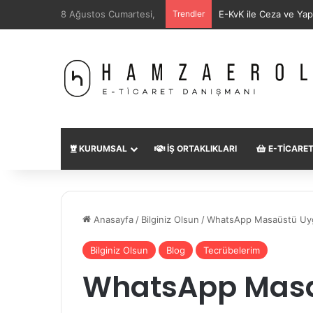
8 Ağustos Cumartesi,
Trendler
SEO Uzmanı Nedir?
KURUMSAL
İŞ ORTAKLIKLARI
E-TICARE
Anasayfa
/
Bilginiz Olsun
/
WhatsApp Masaüstü Uygu
Bilginiz Olsun
Blog
Tecrübelerim
WhatsApp Masa