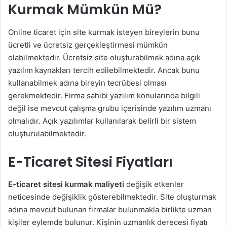
Kurmak Mümkün Mü?
Online ticaret için site kurmak isteyen bireylerin bunu
ücretli ve ücretsiz gerçekleştirmesi mümkün
olabilmektedir. Ücretsiz site oluşturabilmek adına açık
yazılım kaynakları tercih edilebilmektedir. Ancak bunu
kullanabilmek adına bireyin tecrübesi olması
gerekmektedir. Firma sahibi yazılım konularında bilgili
değil ise mevcut çalışma grubu içerisinde yazılım uzmanı
olmalıdır. Açık yazılımlar kullanılarak belirli bir sistem
oluşturulabilmektedir.
E-Ticaret Sitesi Fiyatları
E-ticaret sitesi kurmak maliyeti
değişik etkenler
neticesinde değişiklik gösterebilmektedir. Site oluşturmak
adına mevcut bulunan firmalar bulunmakla birlikte uzman
kişiler eylemde bulunur. Kişinin uzmanlık derecesi fiyatı