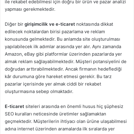
ile rekabet edebilmesi için doğru bir ürün ve pazar analizi
yapması gerekmektedir.
Diğer bir
girişimcilik ve e-ticaret
noktasında dikkat
edilecek noktalardan birisi pazarlama ve reklam
konusunda gelmektedir. Bu anlamda site oluşturulması
yapılabilecek ilk adımlar arasında yer alır. Aynı zamanda
Amazon, eBay gibi platformlar üzerinden pazarlarda yer
almak reklam sağlayabilmektedir. Müşteri potansiyelini de
doğrudan arttırabilmektedir. Ancak firmanın hedeflediği
kâr durumuna göre hareket etmesi gerekir. Bu tarz
pazarlar içerisinde yer almak ciddi bir rekabet
oluşturmasına sebep olmaktadır.
E-ticaret
siteleri arasında en önemli husus hiç şüphesiz
SEO kuralları neticesinde üretimler sağlamaktan
geçmektedir. Müşterilerin ihtiyacı olan ürüne ulaşabilmesi
adına internet üzerinden aramalarda ilk sıralarda yer