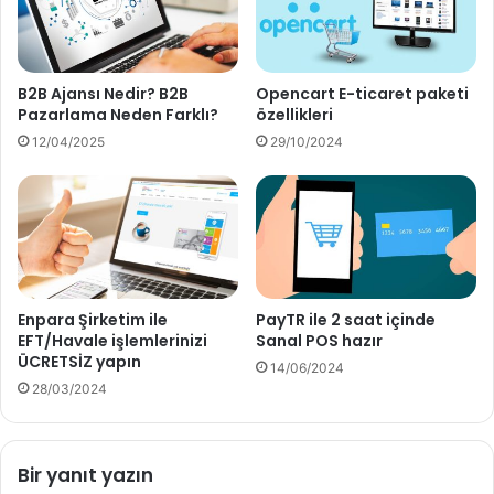
B2B Ajansı Nedir? B2B
Opencart E-ticaret paketi
Pazarlama Neden Farklı?
özellikleri
12/04/2025
29/10/2024
Enpara Şirketim ile
PayTR ile 2 saat içinde
EFT/Havale işlemlerinizi
Sanal POS hazır
ÜCRETSİZ yapın
14/06/2024
28/03/2024
Bir yanıt yazın