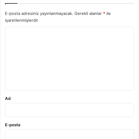
E-posta adresiniz yayınlanmayacak.
Gerekli alanlar
*
ile
işaretlenmişlerdir
Y
o
r
u
m
*
Ad
E-posta