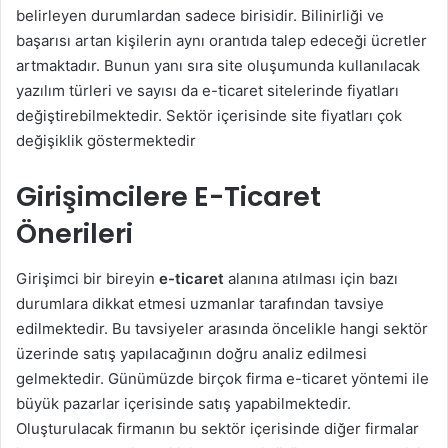
belirleyen durumlardan sadece birisidir. Bilinirliği ve
başarısı artan kişilerin aynı orantıda talep edeceği ücretler
artmaktadır. Bunun yanı sıra site oluşumunda kullanılacak
yazılım türleri ve sayısı da e-ticaret sitelerinde fiyatları
değiştirebilmektedir. Sektör içerisinde site fiyatları çok
değişiklik göstermektedir
Girişimcilere E-Ticaret
Önerileri
Girişimci bir bireyin
e-ticaret
alanına atılması için bazı
durumlara dikkat etmesi uzmanlar tarafından tavsiye
edilmektedir. Bu tavsiyeler arasında öncelikle hangi sektör
üzerinde satış yapılacağının doğru analiz edilmesi
gelmektedir. Günümüzde birçok firma e-ticaret yöntemi ile
büyük pazarlar içerisinde satış yapabilmektedir.
Oluşturulacak firmanın bu sektör içerisinde diğer firmalar