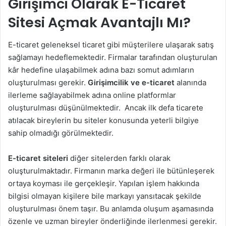
Girişimci Olarak E-Ticaret
Sitesi Açmak Avantajlı Mı?
E-ticaret geleneksel ticaret gibi müşterilere ulaşarak satış
sağlamayı hedeflemektedir. Firmalar tarafından oluşturulan
kâr hedefine ulaşabilmek adına bazı somut adımların
oluşturulması gerekir.
Girişimcilik ve e-ticaret
alanında
ilerleme sağlayabilmek adına online platformlar
oluşturulması düşünülmektedir. Ancak ilk defa ticarete
atılacak bireylerin bu siteler konusunda yeterli bilgiye
sahip olmadığı görülmektedir.
E-ticaret siteleri
diğer sitelerden farklı olarak
oluşturulmaktadır. Firmanın marka değeri ile bütünleşerek
ortaya koyması ile gerçekleşir. Yapılan işlem hakkında
bilgisi olmayan kişilere bile markayı yansıtacak şekilde
oluşturulması önem taşır. Bu anlamda oluşum aşamasında
özenle ve uzman bireyler önderliğinde ilerlenmesi gerekir.