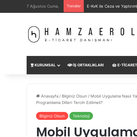
7 Ağustos Cuma,
Trendler
SEO Uzmanı Nedir?
KURUMSAL
İŞ ORTAKLIKLARI
E-TICARE
Anasayfa
/
Bilginiz Olsun
/
Mobil Uygulama Nasıl Yapı
Programlama Dilleri Tercih Edilmeli?
Bilginiz Olsun
Teknoloji
Mobil Uygulama 