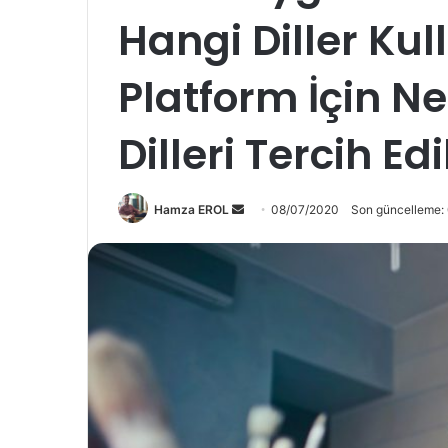
Hangi Diller Kul
Platform İçin 
Dilleri Tercih Ed
Bir
Hamza EROL
08/07/2020
Son güncelleme:
e-
posta
göndermek